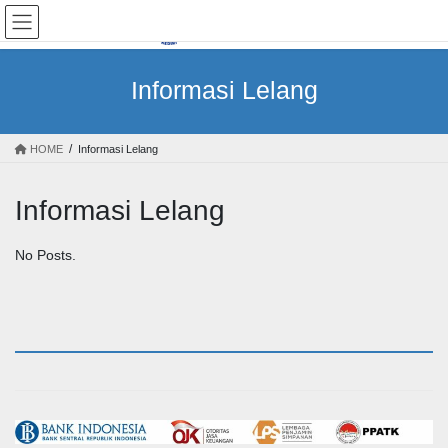
Skip
Skip
to
to
the
the
content
Navigation
Informasi Lelang
HOME
Informasi Lelang
Informasi Lelang
No Posts.